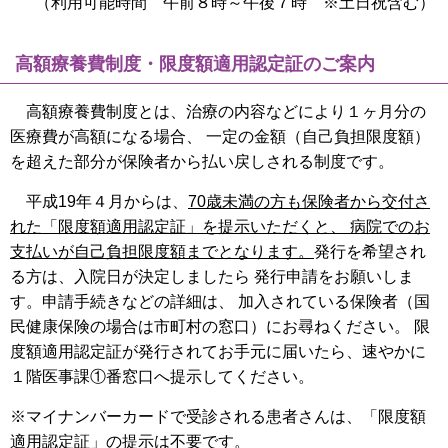
（利用可能時間 午前８時～午後７時 ※土日祝含む）
高額療養費制度・限度額適用認定証のご案内
高額療養費制度とは、治療の内容などにより１ヶ月分の
医療費が高額になる場合、 一定の金額（自己負担限度額）
を超えた部分が保険者から払い戻しされる制度です。
平成19年４月からは、
70歳未満の方も保険者から交付さ
れた「限度額適用認定証」を提示いただくと、 病院でのお
支払いが自己負担限度額までとなります。
発行を希望され
る方は、入院日が決定しましたら 発行申請をお願いしま
す。申請手続きなどの詳細は、 加入されている保険者（国
民健康保険の場合は市町村の窓口）にお尋ねください。 限
度額適用認定証が発行されてお手元に届いたら、速やかに
１階医事課①番窓口へ提示してください。
※マイナンバーカードで受診される患者さんは、「限度額
適用認定証」の提示は不要です。